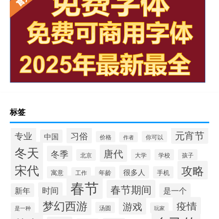
标签
元宵节
专业
习俗
中国
价格
你可以
作者
冬天
唐代
冬季
北京
大学
学校
孩子
宋代
攻略
很多人
寓意
手机
年龄
工作
春节
春节期间
时间
新年
是一个
梦幻西游
疫情
游戏
汤圆
是一种
玩家