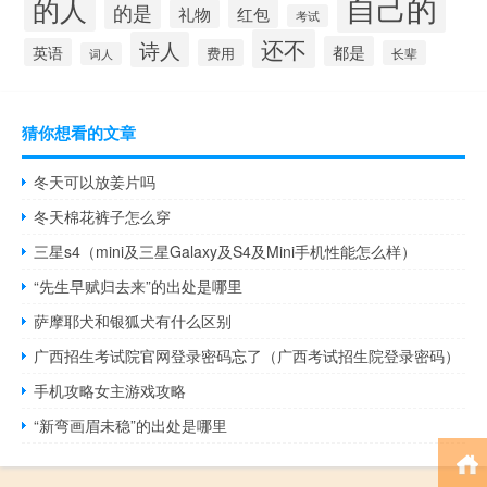
自己的
的人
的是
红包
礼物
考试
还不
诗人
都是
英语
费用
长辈
词人
猜你想看的文章
冬天可以放姜片吗
冬天棉花裤子怎么穿
三星s4（mini及三星Galaxy及S4及Mini手机性能怎么样）
“先生早赋归去来”的出处是哪里
萨摩耶犬和银狐犬有什么区别
广西招生考试院官网登录密码忘了（广西考试招生院登录密码）
手机攻略女主游戏攻略
“新弯画眉未稳”的出处是哪里