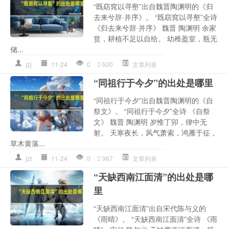
“既窈窕以寻壑”出自魏晋陶渊明的《归
去来兮辞·并序》。 “既窈窕以寻壑”全诗
《归去来兮辞·并序》 魏晋 陶渊明 余家
贫，耕植不足以自给。 幼稚盈室，瓶无
储...
jzj
11-24
0
500
文章列表
“同祖行于今夕”的出处是哪里
“同祖行于今夕”出自魏晋陶渊明的《自
祭文》。 “同祖行于今夕”全诗 《自祭
文》 魏晋 陶渊明 岁惟丁卯，律中无
射。 天寒夜长，风气萧索，鸿雁于征，
草木黄落...
jzt
11-24
0
967
文章列表
“天缺西南江面清”的出处是哪
里
“天缺西南江面清”出自宋代陈与义的
《雨晴》。 “天缺西南江面清”全诗 《雨