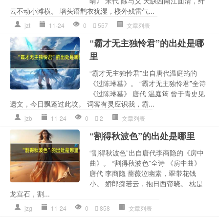
晴》 宋代 陈与义 天缺西南江面清，纤
云不动小滩横。 墙头语鹊衣犹湿，楼外残雷气...
jzt
11-24
0
557
文章列表
“霸才无主独怜君”的出处是哪
里
“霸才无主独怜君”出自唐代温庭筠的
《过陈琳墓》。 “霸才无主独怜君”全诗
《过陈琳墓》 唐代 温庭筠 曾于青史见
遗文，今日飘蓬过此坟。 词客有灵应识我，霸...
jzb
11-24
0
2
文章列表
“割得秋波色”的出处是哪里
“割得秋波色”出自唐代李商隐的《房中
曲》。 “割得秋波色”全诗 《房中曲》
唐代 李商隐 蔷薇泣幽素，翠带花钱
小。 娇郎痴若云，抱日西帘晓。 枕是
龙宫石，割...
jzg
11-24
0
858
文章列表