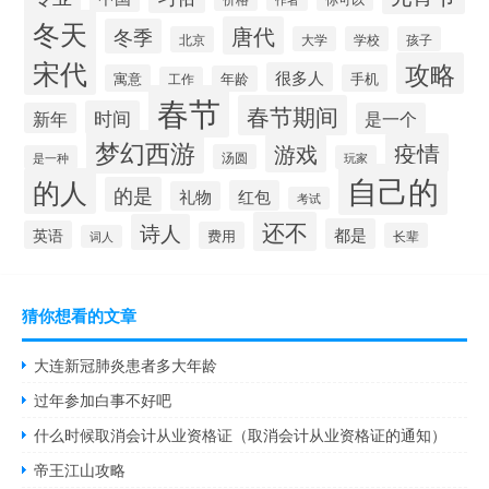
冬天
唐代
冬季
北京
大学
学校
孩子
宋代
攻略
很多人
寓意
手机
年龄
工作
春节
春节期间
时间
新年
是一个
梦幻西游
疫情
游戏
汤圆
是一种
玩家
自己的
的人
的是
红包
礼物
考试
还不
诗人
都是
英语
费用
长辈
词人
猜你想看的文章
大连新冠肺炎患者多大年龄
过年参加白事不好吧
什么时候取消会计从业资格证（取消会计从业资格证的通知）
帝王江山攻略