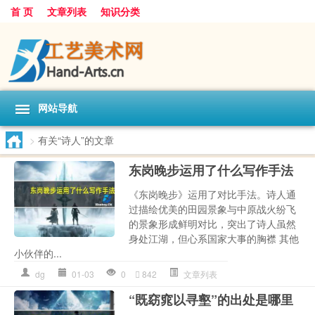
首 页
文章列表
知识分类
网站导航
>
有关“诗人”的文章
东岗晚步运用了什么写作手法
《东岗晚步》运用了对比手法。诗人通
过描绘优美的田园景象与中原战火纷飞
的景象形成鲜明对比，突出了诗人虽然
身处江湖，但心系国家大事的胸襟 其他
小伙伴的...
dg
01-03
0
842
文章列表
“既窈窕以寻壑”的出处是哪里