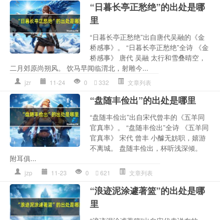
“日暮长亭正愁绝”的出处是哪
里
“日暮长亭正愁绝”出自唐代吴融的《金
桥感事》。 “日暮长亭正愁绝”全诗 《金
桥感事》 唐代 吴融 太行和雪叠晴空，
二月郊原尚朔风。 饮马早闻临渭北，射雕今...
jzr
11-24
0
332
文章列表
“盘随丰俭出”的出处是哪里
“盘随丰俭出”出自宋代曾丰的《五羊同
官真率》。 “盘随丰俭出”全诗 《五羊同
官真率》 宋代 曾丰 小醵无妨职，嬉游
不离城。 盘随丰俭出，杯听浅深倾。
附耳俱...
jzp
11-23
0
621
文章列表
“浪迹泥涂遽著篮”的出处是哪
里