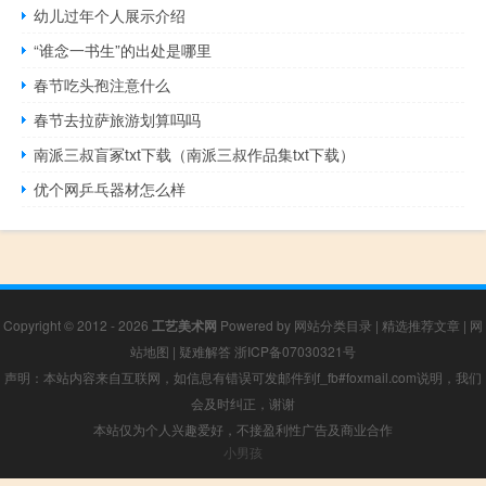
幼儿过年个人展示介绍
“谁念一书生”的出处是哪里
春节吃头孢注意什么
春节去拉萨旅游划算吗吗
南派三叔盲冢txt下载（南派三叔作品集txt下载）
优个网乒乓器材怎么样
Copyright © 2012 - 2026
工艺美术网
Powered by
网站分类目录
|
精选推荐文章
|
网
站地图
|
疑难解答
浙ICP备07030321号
声明：本站内容来自互联网，如信息有错误可发邮件到f_fb#foxmail.com说明，我们
会及时纠正，谢谢
本站仅为个人兴趣爱好，不接盈利性广告及商业合作
小男孩