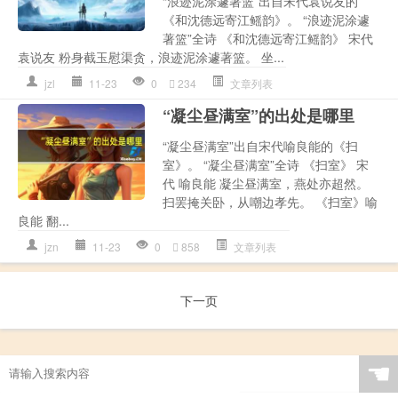
“浪迹泥涂遽著篮”出自宋代袁说友的
《和沈德远寄江鳐韵》。 “浪迹泥涂遽
著篮”全诗 《和沈德远寄江鳐韵》 宋代
袁说友 粉身截玉慰渠贪，浪迹泥涂遽著篮。 坐...
jzl
11-23
0
234
文章列表
“凝尘昼满室”的出处是哪里
“凝尘昼满室”出自宋代喻良能的《扫
室》。 “凝尘昼满室”全诗 《扫室》 宋
代 喻良能 凝尘昼满室，燕处亦超然。
扫罢掩关卧，从嘲边孝先。 《扫室》喻
良能 翻...
jzn
11-23
0
858
文章列表
下一页
☚