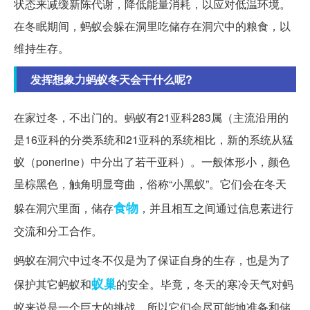
状态来减缓新陈代谢，降低能量消耗，以应对低温环境。
在冬眠期间，蚂蚁会躲在洞里吃储存在洞穴中的粮食，以
维持生存。
发挥想象力蚂蚁冬天会干什么呢?
在家过冬，不出门的。蚂蚁有21亚科283属（主流沿用的
是16亚科的分类系统和21亚科的系统相比，新的系统从猛
蚁（ponerine）中分出了若干亚科）。一般体形小，颜色
呈棕黑色，触角明显弯曲，俗称“小黑蚁”。它们会在冬天
食物
躲在洞穴里面，储存
，并且相互之间通过信息素进行
交流和分工合作。
蚂蚁在洞穴中过冬不仅是为了保证自身的生存，也是为了
蚁巢
保护其它蚂蚁和
的安全。毕竟，冬天的寒冷天气对蚂
蚁来说是一个巨大的挑战，所以它们会尽可能地准备和储