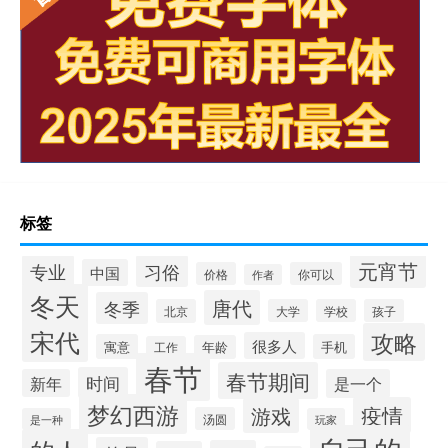
标签
元宵节
专业
习俗
中国
价格
你可以
作者
冬天
唐代
冬季
北京
大学
学校
孩子
宋代
攻略
很多人
寓意
手机
年龄
工作
春节
春节期间
时间
新年
是一个
梦幻西游
疫情
游戏
汤圆
是一种
玩家