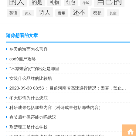
自己的
的人
的是
红包
礼物
考试
还不
诗人
都是
英语
费用
长辈
词人
猜你想看的文章
冬天的海面怎么形容
cod9僵尸攻略
“不减蟾宫好”的出处是哪里
女装什么品牌的比较酷
2023-09-30 08:56： 目前河南省高速通行情况：因雾，禁止所有车辆上站的路段：台辉高速：台前站-高码头站德上高速：范县东站濮卫高速：新习站-文留站阳新高速：濮阳东站-白堽站 商登高速：睢县西站-商丘机场站郑民高速：白云寺站 ​​​
冬天砂锅为什么烧底
科研成果包括哪些内容（科研成果包括哪些内容）
春节后社保还能办吗武汉
荆楚理工是什么学校