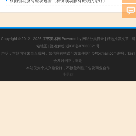
双侧颈动脉有斑块危害（双侧颈动脉有斑块的治疗）
Copyright © 2012 - 2026
工艺美术网
Powered by
网站分类目录
|
精选推荐文章
|
网
站地图
|
疑难解答
浙ICP备07030321号
声明：本站内容来自互联网，如信息有错误可发邮件到f_fb#foxmail.com说明，我们
会及时纠正，谢谢
本站仅为个人兴趣爱好，不接盈利性广告及商业合作
小男孩