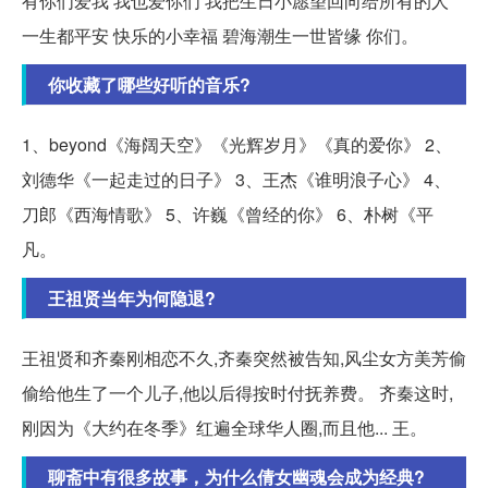
有你们爱我 我也爱你们 我把生日小愿望回向给所有的人
一生都平安 快乐的小幸福 碧海潮生一世皆缘 你们。
你收藏了哪些好听的音乐?
1、beyond《海阔天空》《光辉岁月》《真的爱你》 2、
刘德华《一起走过的日子》 3、王杰《谁明浪子心》 4、
刀郎《西海情歌》 5、许巍《曾经的你》 6、朴树《平
凡。
王祖贤当年为何隐退?
王祖贤和齐秦刚相恋不久,齐秦突然被告知,风尘女方美芳偷
偷给他生了一个儿子,他以后得按时付抚养费。 齐秦这时,
刚因为《大约在冬季》红遍全球华人圈,而且他... 王。
聊斋中有很多故事，为什么倩女幽魂会成为经典?