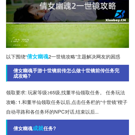
倩女幽魂
以下围绕“
2一世镜攻略”主题解决网友的困惑
倩女幽魂手游十世镜前传怎么做十世镜前传任务完
成攻略?
领取要求: 玩家等级≥65级,找董半仙领取任务。 任务玩法
攻略: 1.和董半仙领取任务以后,点击任务栏的“十世镜”楔子
自动寻路和各任务环的NPC对话,结束以后...
成就
倩女幽魂
任务?