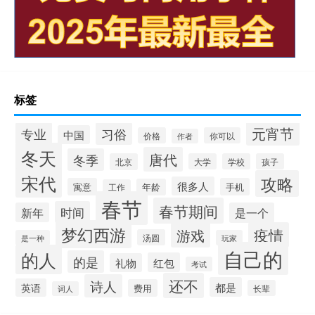
标签
元宵节
专业
习俗
中国
价格
你可以
作者
冬天
唐代
冬季
北京
大学
学校
孩子
宋代
攻略
很多人
寓意
手机
年龄
工作
春节
春节期间
时间
新年
是一个
梦幻西游
疫情
游戏
汤圆
是一种
玩家
自己的
的人
的是
红包
礼物
考试
还不
诗人
都是
英语
费用
长辈
词人