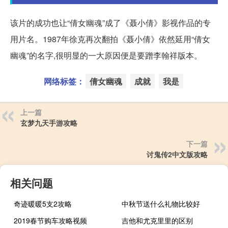
该片的成功也让“倩女幽魂”成了《聂小倩》影视作品的专
用片名。1987年徐克再次翻拍《聂小倩》依然延用“倩女
幽魂”的名字,很明显的一大原因便是要蹭李翰祥版本。
网络标签：
倩女幽魂
成就
我是
上一篇
玄梦九天手游攻略
下一篇
讨鬼传2中文版攻略
相关问题
奇迹暖暖5支2攻略
中秋节送什么礼物比较好
2019春节购车攻略视频
吉他和尤克里里的区别