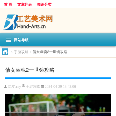
首 页
文章列表
知识分类
网站导航
>
手游攻略
>
倩女幽魂2一世镜攻略
倩女幽魂2一世镜攻略
手游攻略
网友:
rny
2024-04-29 18:42:06