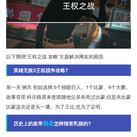
以下围绕“王权之战 攻略”主题解决网友的困惑
英雄无敌3王权战争攻略?
第一关 钢爪 初始选择:5个独眼巨人、1个比蒙、4个大鹏。
故事背景:科尔格原来曾跟随他父亲杀死过比蒙,但是杀比蒙
比蒙这次还是头一遭。为了王位,也为了证明。
都是
历史上的皇帝
怎样报答乳娘的?