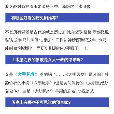
渡之战时就抓着玉米啃得正香。新版的《水浒传...
有哪些好看的历史剧推荐?
不是所有背景是古代的就是历史剧,比如还珠格格,康熙微服
私访,这种只能叫做“古装剧”, 同样封神榜西游记这种, 也只
能叫做"神话剧"。而历史剧,那多少要跟正... 《。
土木堡之役的惨败是女人干政的结果吗?
大明
风华
又是《
》惹的祸了……《大明风华》是改编于莲
静竹衣的小说《六朝记事》(也是坊间流传的《大明皇妃孙
若微传》,这是《大明风华》早期的剧名),小说是从...
历史上有哪些不可思议的预言家?