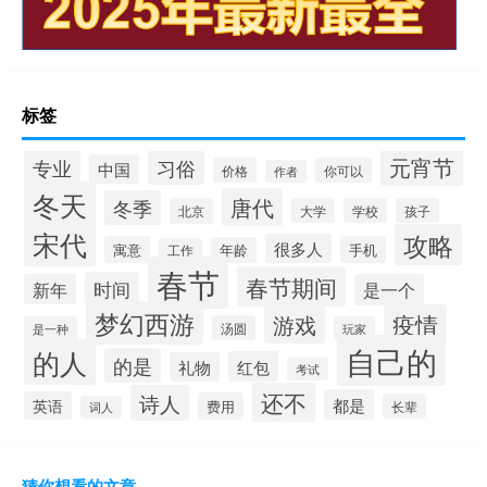
标签
元宵节
专业
习俗
中国
价格
你可以
作者
冬天
唐代
冬季
北京
大学
学校
孩子
宋代
攻略
很多人
寓意
手机
年龄
工作
春节
春节期间
时间
新年
是一个
梦幻西游
疫情
游戏
汤圆
是一种
玩家
自己的
的人
的是
红包
礼物
考试
还不
诗人
都是
英语
费用
长辈
词人
猜你想看的文章