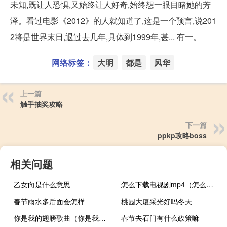
未知,既让人恐惧,又始终让人好奇,始终想一眼目睹她的芳
泽。看过电影《2012》的人就知道了,这是一个预言,说201
2将是世界末日,退过去几年,具体到1999年,甚... 有一。
网络标签：
大明
都是
风华
上一篇
触手抽奖攻略
下一篇
ppkp攻略boss
相关问题
乙女向是什么意思
怎么下载电视剧mp4（怎么下载电视剧）
春节雨水多后面会怎样
桃园大厦采光好吗冬天
你是我的翅膀歌曲（你是我的翅膀）
春节去石门有什么政策嘛