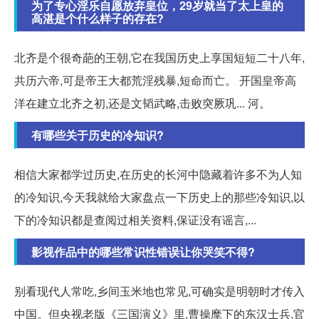
为了专心淫乐自愿放弃皇位，29岁就当了太上皇的
高湛是个什么样子的存在?
北齐是个很奇葩的王朝,它在我国历史上享国短短二十八年,
共历六帝,可是帝王大都荒淫残暴,短命而亡。 开国皇帝高
洋在建立北齐之初,还是文韬武略,击败突厥巩... 河。
有哪些关于历史的冷知识?
相信大家都学过历史,在历史的长河中隐藏着许多不为人知
的冷知识,今天我就给大家盘点一下历史上的那些冷知识,以
下的冷知识都是查阅过相关资料,保证没有谣言,...
影视作品中的哪些常识性错误让你哭笑不得?
别看现代人常吃,乡间玉米地也常见,可确实是明朝时才传入
中国。但央视老版《三国演义》里,曹操麾下的东汉士兵,官