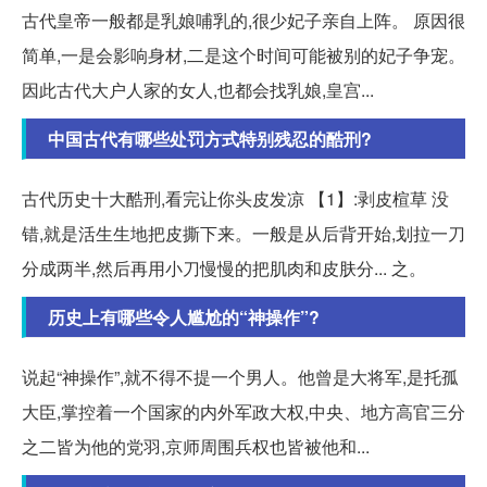
古代皇帝一般都是乳娘哺乳的,很少妃子亲自上阵。 原因很
简单,一是会影响身材,二是这个时间可能被别的妃子争宠。
因此古代大户人家的女人,也都会找乳娘,皇宫...
中国古代有哪些处罚方式特别残忍的酷刑?
古代历史十大酷刑,看完让你头皮发凉 【1】:剥皮楦草 没
错,就是活生生地把皮撕下来。一般是从后背开始,划拉一刀
分成两半,然后再用小刀慢慢的把肌肉和皮肤分... 之。
历史上有哪些令人尴尬的“神操作”?
说起“神操作”,就不得不提一个男人。他曾是大将军,是托孤
大臣,掌控着一个国家的内外军政大权,中央、地方高官三分
之二皆为他的党羽,京师周围兵权也皆被他和...