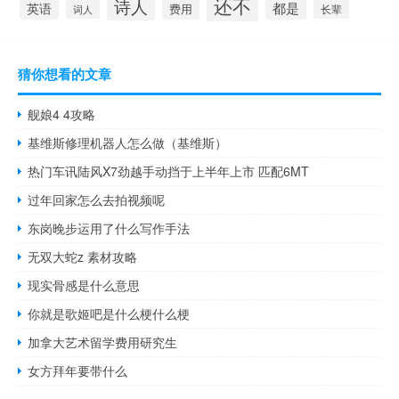
还不
诗人
都是
英语
费用
长辈
词人
猜你想看的文章
舰娘4 4攻略
基维斯修理机器人怎么做（基维斯）
热门车讯陆风X7劲越手动挡于上半年上市 匹配6MT
过年回家怎么去拍视频呢
东岗晚步运用了什么写作手法
无双大蛇z 素材攻略
现实骨感是什么意思
你就是歌姬吧是什么梗什么梗
加拿大艺术留学费用研究生
女方拜年要带什么