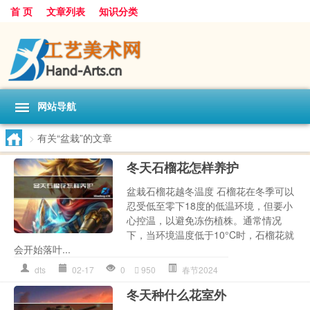
首 页
文章列表
知识分类
网站导航
>
有关“盆栽”的文章
冬天石榴花怎样养护
盆栽石榴花越冬温度 石榴花在冬季可以
忍受低至零下18度的低温环境，但要小
心控温，以避免冻伤植株。通常情况
下，当环境温度低于10°C时，石榴花就
会开始落叶...
dts
02-17
0
950
春节2024
冬天种什么花室外