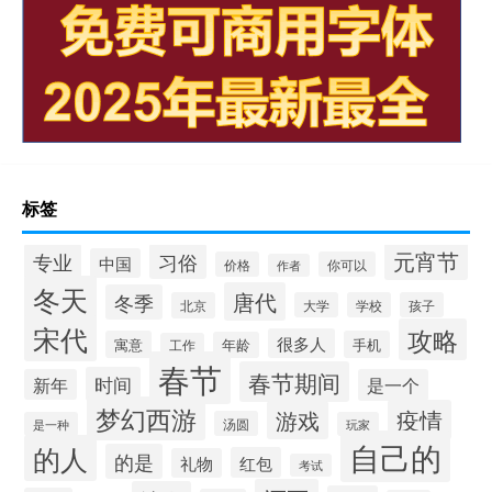
标签
元宵节
专业
习俗
中国
价格
你可以
作者
冬天
唐代
冬季
北京
大学
学校
孩子
宋代
攻略
很多人
寓意
手机
年龄
工作
春节
春节期间
时间
新年
是一个
梦幻西游
疫情
游戏
汤圆
是一种
玩家
自己的
的人
的是
红包
礼物
考试