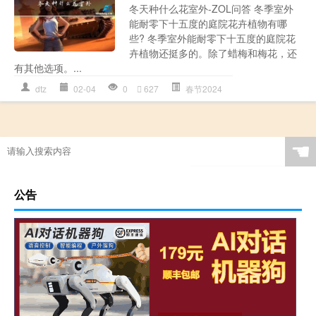
冬天种什么花室外-ZOL问答 冬季室外
能耐零下十五度的庭院花卉植物有哪
些? 冬季室外能耐零下十五度的庭院花
卉植物还挺多的。除了蜡梅和梅花，还
有其他选项。...
dtz
02-04
0
627
春节2024
☚
公告