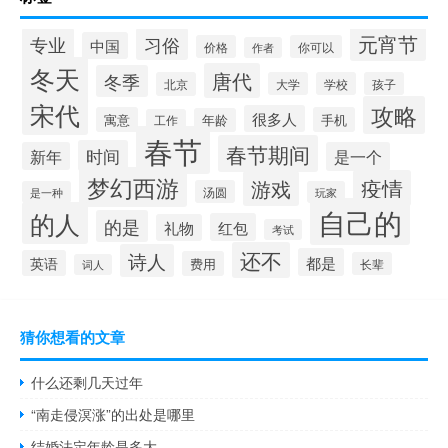
元宵节
专业
习俗
中国
价格
你可以
作者
冬天
唐代
冬季
北京
大学
学校
孩子
宋代
攻略
很多人
寓意
手机
年龄
工作
春节
春节期间
时间
新年
是一个
梦幻西游
疫情
游戏
汤圆
是一种
玩家
自己的
的人
的是
红包
礼物
考试
还不
诗人
都是
英语
费用
长辈
词人
猜你想看的文章
什么还剩几天过年
“南走侵溟涨”的出处是哪里
结婚法定年龄是多大