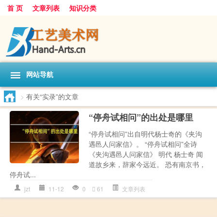
首 页
文章列表
知识分类
网站导航
>
有关“实录”的文章
“停舟试相问”的出处是哪里
“停舟试相问”出自明代杨士奇的《夹沟
遇邑人问家信》。 “停舟试相问”全诗
《夹沟遇邑人问家信》 明代 杨士奇 闻
道故乡来，辞家今远近。 恐有南京书，
停舟试...
jzt
11-12
0
61
文章列表