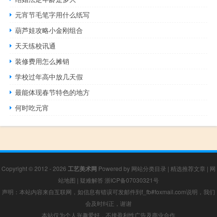
元宵节毛笔字用什么纸写
葫芦娃攻略小金刚组合
天天练校讯通
装修费用怎么摊销
学校过年高中放几天假
最能体现春节特色的地方
何时吃元宵
Copyright © 2012 - 2026
工艺美术网
Powered by
网站分类目录
|
精选推荐文章
|
网
站地图
|
疑难解答
浙ICP备07030321号
声明：本站内容来自互联网，如信息有错误可发邮件到f_fb#foxmail.com说明，我们
会及时纠正，谢谢
本站仅为个人兴趣爱好，不接盈利性广告及商业合作