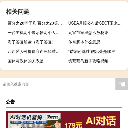
相关问题
百分之20等于几 百分之20等于几分之几
USDA月报公布后CBOT玉米持续走低现跌超2%报475.00美分/蒲式耳CBOT小麦持续走高跌幅缩窄至0.51%此前一度跌超2%
一台主机两个显示器两个人玩游戏（一台主机两个显示器）
元宵节家里怎么放花束
海子答复解读（海子答复）
传奇脚本什么意思
江西萍乡可提供容声冰箱维修服务地址在哪
“诘朝还选胜”的出处是哪里
国体与政体的关系是
饥荒荒岛新手攻略视频
☚
公告