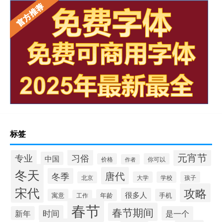
标签
元宵节
专业
习俗
中国
价格
你可以
作者
冬天
唐代
冬季
北京
大学
学校
孩子
宋代
攻略
很多人
寓意
手机
年龄
工作
春节
春节期间
时间
新年
是一个