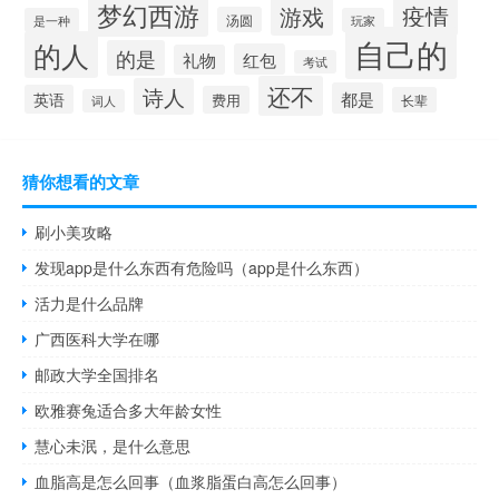
梦幻西游
疫情
游戏
汤圆
是一种
玩家
自己的
的人
的是
红包
礼物
考试
还不
诗人
都是
英语
费用
长辈
词人
猜你想看的文章
刷小美攻略
发现app是什么东西有危险吗（app是什么东西）
活力是什么品牌
广西医科大学在哪
邮政大学全国排名
欧雅赛兔适合多大年龄女性
慧心未泯，是什么意思
血脂高是怎么回事（血浆脂蛋白高怎么回事）