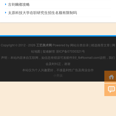
古剑幽都攻略
太原科技大学在职研究生招生名额有限制吗
Copyright © 2012 - 2026
工艺美术网
Powered by
网站分类目录
|
精选推荐文章
|
网
站地图
|
疑难解答
浙ICP备07030321号
声明：本站内容来自互联网，如信息有错误可发邮件到f_fb#foxmail.com说明，我们
会及时纠正，谢谢
本站仅为个人兴趣爱好，不接盈利性广告及商业合作
小男孩