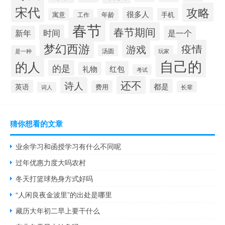
宋代
攻略
很多人
寓意
手机
年龄
工作
春节
春节期间
时间
新年
是一个
梦幻西游
疫情
游戏
汤圆
是一种
玩家
自己的
的人
的是
红包
礼物
考试
还不
诗人
都是
英语
费用
长辈
词人
猜你想看的文章
业余学习和函授学习有什么不同呢
过年优惠力度大吗农村
冬天打篮球热身方式好吗
“人闲良夜金波里”的出处是哪里
藏历大年初二早上要干什么