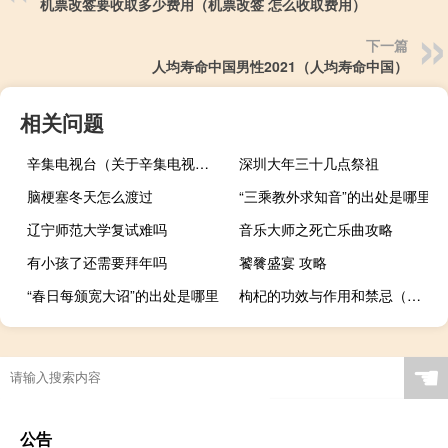
机票改签要收取多少费用（机票改签 怎么收取费用）
下一篇
人均寿命中国男性2021（人均寿命中国）
相关问题
辛集电视台（关于辛集电视台的介绍）
深圳大年三十几点祭祖
脑梗塞冬天怎么渡过
“三乘教外求知音”的出处是哪里
辽宁师范大学复试难吗
音乐大师之死亡乐曲攻略
有小孩了还需要拜年吗
饕餮盛宴 攻略
“春日每颁宽大诏”的出处是哪里
枸杞的功效与作用和禁忌（枸杞的功效与作用及禁忌是什么）
☚
公告