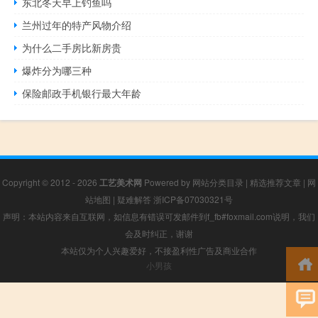
东北冬天早上钓鱼吗
兰州过年的特产风物介绍
为什么二手房比新房贵
爆炸分为哪三种
保险邮政手机银行最大年龄
Copyright © 2012 - 2026
工艺美术网
Powered by
网站分类目录
|
精选推荐文章
|
网
站地图
|
疑难解答
浙ICP备07030321号
声明：本站内容来自互联网，如信息有错误可发邮件到f_fb#foxmail.com说明，我们
会及时纠正，谢谢
本站仅为个人兴趣爱好，不接盈利性广告及商业合作
小男孩