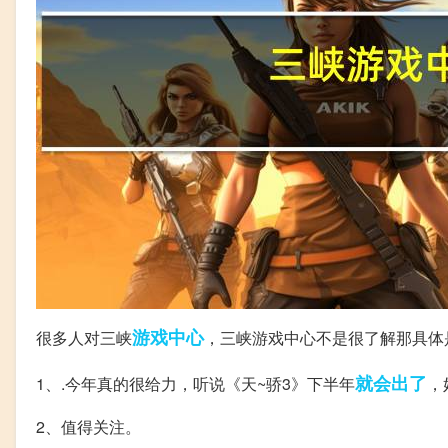
游戏中心
很多人对三峡
，三峡游戏中心不是很了解那具体
就会
出了
1、.今年真的很给力，听说《天~骄3》下半年
，
2、值得关注。