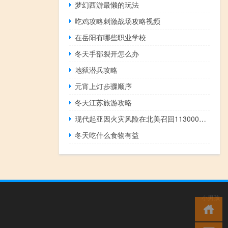
梦幻西游最懒的玩法
吃鸡攻略刺激战场攻略视频
在岳阳有哪些职业学校
冬天手部裂开怎么办
地狱潜兵攻略
元宵上灯步骤顺序
冬天江苏旅游攻略
现代起亚因火灾风险在北美召回113000辆汽车
冬天吃什么食物有益
小男孩