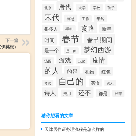
唐代
北京
大学
学校
孩子
宋代
寓意
年龄
工作
攻略
新年
很多人
手机
春节
春节期间
时间
下一篇
s（伊莫根）
梦幻西游
是一个
是一种
疫情
游戏
汤圆
玩家
的人
的是
红包
礼物
自己的
英语
考试
词人
还不
诗人
都是
费用
长辈
猜你想看的文章
天津居住证办理流程是怎么样的