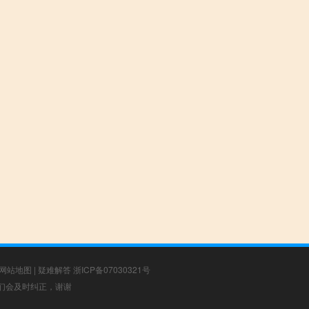
网站地图
|
疑难解答
浙ICP备07030321号
，我们会及时纠正，谢谢