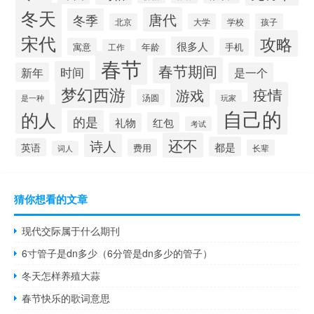
冬天
唐代
冬季
北京
大学
学校
孩子
宋代
攻略
很多人
寓意
手机
年龄
工作
春节
春节期间
时间
新年
是一个
梦幻西游
疫情
游戏
汤圆
是一种
玩家
自己的
的人
的是
红包
礼物
考试
还不
诗人
都是
英语
费用
长辈
词人
猜你想看的文章
现代交际属于什么期刊
6寸管子是dn多少（6分管是dn多少的管子）
冬天怎样养殖大蒜
春节快乐的歌词意思