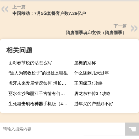
上一篇
中国移动：7月5G套餐客户数7.26亿户
下一篇
隋唐雨季魂印玄铁（隋唐雨季）
相关问题
面对春节说的话怎么写
屋檐的别称
“道人为我收松子”的出处是哪里
什么还剩几天过年
虎牙未来发展情况如何 增长停滞利润难提升什么梗
王国保卫1攻略
丽水金沙和丽江千古情有何区别
唐龙东神传3.1攻略
生死狙击刷枪神器手机版（4399生死狙击刷枪器）
过年买的户型好不好
☚