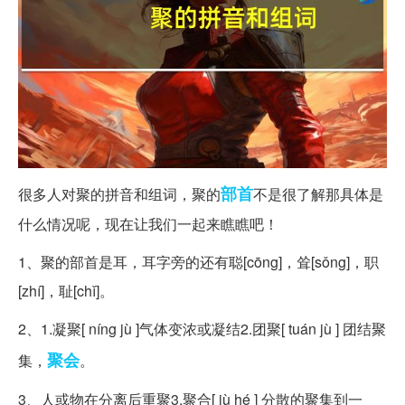
部首
很多人对聚的拼音和组词，聚的
不是很了解那具体是
什么情况呢，现在让我们一起来瞧瞧吧！
1、聚的部首是耳，耳字旁的还有聪[cōng]，耸[sǒng]，职
[zhí]，耻[chǐ]。
2、1.凝聚[ níng jù ]气体变浓或凝结2.团聚[ tuán jù ] 团结聚
聚会
集，
。
3、人或物在分离后重聚3.聚合[ jù hé ] 分散的聚集到一