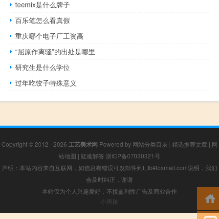
teemix是什么牌子
百乐笔怎么看真假
重庆哪个电子厂工资高
“屈原作离骚”的出处是哪里
研究生是什么学位
过年吃饺子特殊意义
Copyright © 2012 - 2026
工艺美术网
Powered by
网站分类目录
|
精选推荐文章
|
网
站地图
|
疑难解答
浙ICP备07030321号
声明：本站内容来自互联网，如信息有错误可发邮件到f_fb#foxmail.com说明，我们
会及时纠正，谢谢
本站仅为个人兴趣爱好，不接盈利性广告及商业合作
小男孩