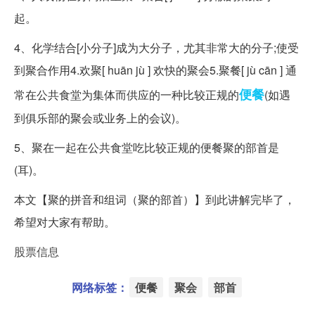
起。
4、化学结合[小分子]成为大分子，尤其非常大的分子;使受
到聚合作用4.欢聚[ huān jù ] 欢快的聚会5.聚餐[ jù cān ] 通
便餐
常在公共食堂为集体而供应的一种比较正规的
(如遇
到俱乐部的聚会或业务上的会议)。
5、聚在一起在公共食堂吃比较正规的便餐聚的部首是
(耳)。
本文【聚的拼音和组词（聚的部首）】到此讲解完毕了，
希望对大家有帮助。
股票信息
网络标签：
便餐
聚会
部首