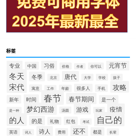
标签
元宵节
专业
习俗
中国
价格
你可以
作者
冬天
唐代
冬季
北京
大学
学校
孩子
宋代
攻略
很多人
寓意
手机
年龄
工作
春节
春节期间
时间
新年
是一个
梦幻西游
疫情
游戏
汤圆
是一种
玩家
自己的
的人
的是
红包
礼物
考试
还不
诗人
都是
英语
费用
长辈
词人