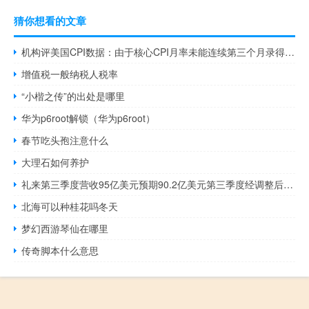
猜你想看的文章
机构评美国CPI数据：由于核心CPI月率未能连续第三个月录得0.2%反而涨至0.3%这对美联储来说无疑是令人失望的这说明美联储今年晚些时候仍有可能再次加息
增值税一般纳税人税率
“小楷之传”的出处是哪里
华为p6root解锁（华为p6root）
春节吃头孢注意什么
大理石如何养护
礼来第三季度营收95亿美元预期90.2亿美元第三季度经调整后每股收益10美分上年同期1.98美元礼来维持营收指引不变
北海可以种桂花吗冬天
梦幻西游琴仙在哪里
传奇脚本什么意思