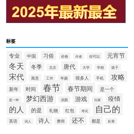
标签
元宵节
专业
习俗
中国
价格
你可以
作者
冬天
唐代
冬季
北京
大学
学校
孩子
宋代
攻略
很多人
寓意
手机
年龄
工作
春节
春节期间
时间
新年
是一个
梦幻西游
疫情
游戏
汤圆
是一种
玩家
自己的
的人
的是
红包
礼物
考试
还不
诗人
都是
英语
费用
长辈
词人