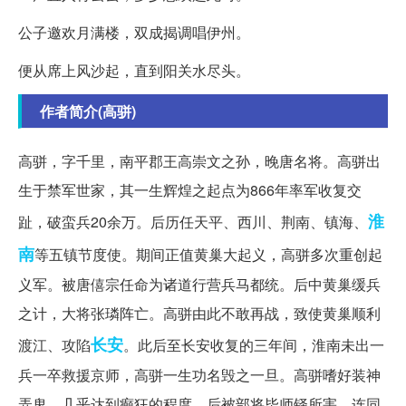
公子邀欢月满楼，双成揭调唱伊州。
便从席上风沙起，直到阳关水尽头。
作者简介(高骈)
高骈，字千里，南平郡王高崇文之孙，晚唐名将。高骈出
生于禁军世家，其一生辉煌之起点为866年率军收复交
淮
趾，破蛮兵20余万。后历任天平、西川、荆南、镇海、
南
等五镇节度使。期间正值黄巢大起义，高骈多次重创起
义军。被唐僖宗任命为诸道行营兵马都统。后中黄巢缓兵
之计，大将张璘阵亡。高骈由此不敢再战，致使黄巢顺利
长安
渡江、攻陷
。此后至长安收复的三年间，淮南未出一
兵一卒救援京师，高骈一生功名毁之一旦。高骈嗜好装神
弄鬼，几乎达到癫狂的程度。后被部将毕师铎所害，连同