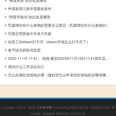
“锺虡夹陈”的出处是哪里
申请新西兰留学需要的条件
“明君早勒功”的出处是哪里
乳腺增生吃什么食物好需要怎么禁忌（乳腺增生吃什么食物好）
印度总理莫迪今年多大年龄
创意工坊steam打不开（steam市场怎么打不开了）
春节快乐的歌词意思
2023-11-19 17:41： 续报:截至2023年11月19日17:41因车流量大连霍高速西宝段咸阳南收费站出入口通行缓慢。 ​​​
测试什么工作适合自己
怎么在微粒贷借钱步骤（微粒贷怎么申请贷款借钱的步骤有哪些）
Copyright © 2012 - 2026
工艺美术网
Powered by
网站分类目录
|
精选推荐文章
|
网
站地图
|
疑难解答
浙ICP备07030321号