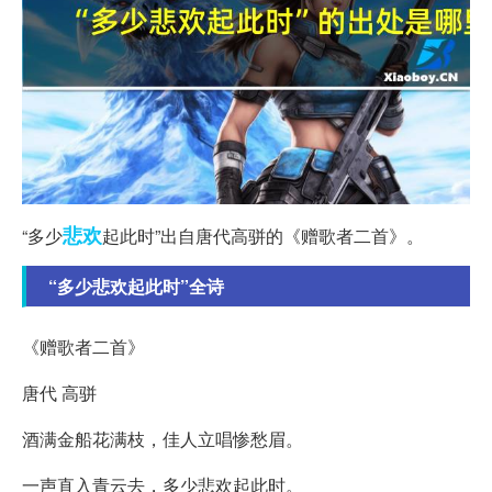
悲欢
“多少
起此时”出自唐代高骈的《赠歌者二首》。
“多少悲欢起此时”全诗
《赠歌者二首》
唐代 高骈
酒满金船花满枝，佳人立唱惨愁眉。
一声直入青云去，多少悲欢起此时。