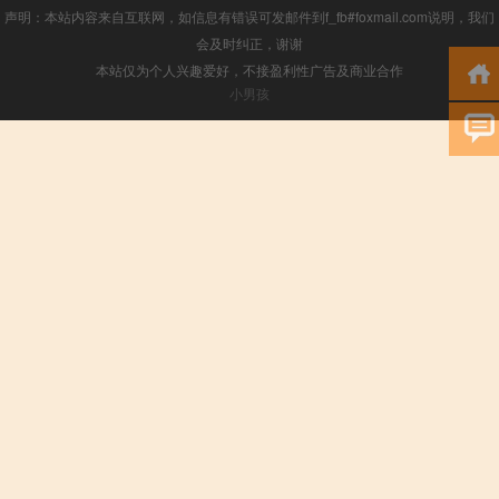
声明：本站内容来自互联网，如信息有错误可发邮件到f_fb#foxmail.com说明，我们
会及时纠正，谢谢
本站仅为个人兴趣爱好，不接盈利性广告及商业合作
小男孩