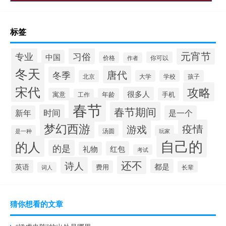
标签
元宵节
专业
习俗
中国
价格
你可以
作者
冬天
唐代
冬季
北京
大学
学校
孩子
宋代
攻略
很多人
寓意
手机
年龄
工作
春节
春节期间
时间
新年
是一个
梦幻西游
疫情
游戏
汤圆
是一种
玩家
自己的
的人
的是
红包
礼物
考试
还不
诗人
都是
英语
费用
长辈
词人
猜你想看的文章