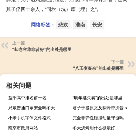
其子侄四十余人，“同坎（坑）瘗（埋）之”。
网络标签：
悲欢
淮南
长安
上一篇
“却念容华非昔好”的出处是哪里
下一篇
“八玉变秦余”的出处是哪里
相关问题
益阳高中排名前十名
“明年遂失襄”的出处是哪里
只戴普通口罩安全吗冬天
君子于役原文及翻译带拼音 shi（君子于役全文拼音）
小米手机字体文件格式
完全非弹性碰撞动量守恒吗
南京市政府网站
冬天烧烤用什么棚最好