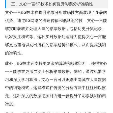
三、文心一言5G技术如何提升彩票分析准确性
文心一言5G技术在提升彩票分析准确性方面展现了显著的
优势。通过5G网络的高速传输和低延迟特性，文心一言能
够实时获取并处理大量的彩票数据，包括历史开奖记录、
玩家投注模式等。这种实时数据处理能力使得文心一言能
够更迅速地识别出潜在的彩票趋势和模式，从而提高预测
的准确性。
此外，5G技术还支持更复杂的算法和模型运行，使得文心
一言能够在更深层次上分析彩票数据。例如，通过机器学
习和深度学习算法，文心一言可以识别出隐藏在大量数据
中的细微模式，这些模式在传统的分析方法中往往难以察
觉。这种深度的数据挖掘能力进一步提升了彩票预测的精
准度。