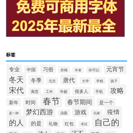
标签
元宵节
专业
习俗
中国
价格
你可以
作者
冬天
唐代
冬季
北京
大学
学校
孩子
宋代
攻略
很多人
寓意
手机
年龄
工作
春节
春节期间
时间
新年
是一个
梦幻西游
疫情
游戏
汤圆
是一种
玩家
自己的
的人
的是
红包
礼物
考试