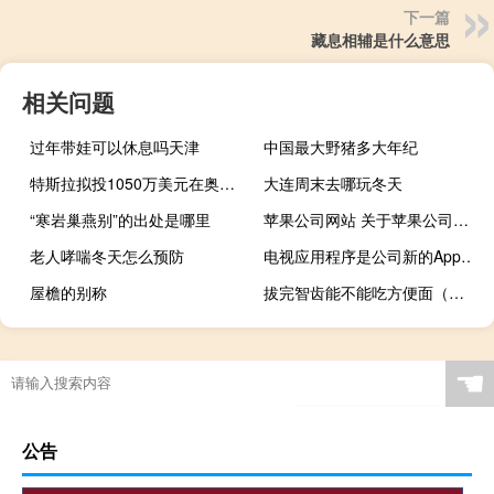
下一篇
藏息相辅是什么意思
相关问题
过年带娃可以休息吗天津
中国最大野猪多大年纪
特斯拉拟投1050万美元在奥斯汀工厂建“赛博自助餐厅”
大连周末去哪玩冬天
“寒岩巢燕别”的出处是哪里
苹果公司网站 关于苹果公司网站的介绍
老人哮喘冬天怎么预防
电视应用程序是公司新的AppleTVPlus服务的所在地
屋檐的别称
拔完智齿能不能吃方便面（拔完智齿能不能吃黄瓜）
☚
公告