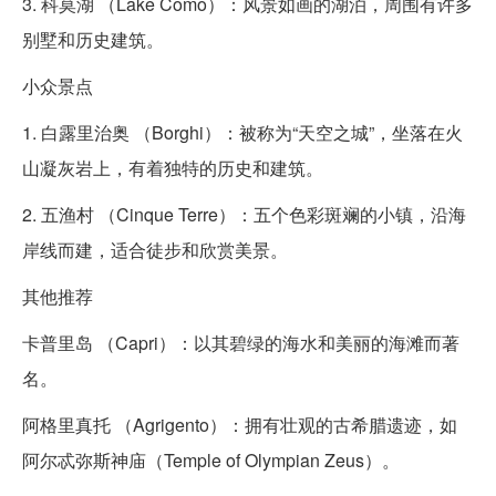
3. 科莫湖 （Lake Como）：风景如画的湖泊，周围有许多
别墅和历史建筑。
小众景点
1. 白露里治奥 （Borghi）：被称为“天空之城”，坐落在火
山凝灰岩上，有着独特的历史和建筑。
2. 五渔村 （Cinque Terre）：五个色彩斑斓的小镇，沿海
岸线而建，适合徒步和欣赏美景。
其他推荐
卡普里岛 （Capri）：以其碧绿的海水和美丽的海滩而著
名。
阿格里真托 （Agrigento）：拥有壮观的古希腊遗迹，如
阿尔忒弥斯神庙（Temple of Olympian Zeus）。