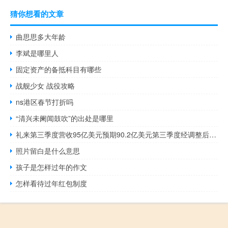
猜你想看的文章
曲思思多大年龄
李斌是哪里人
固定资产的备抵科目有哪些
战舰少女 战役攻略
ns港区春节打折吗
“清兴未阑闻鼓吹”的出处是哪里
礼来第三季度营收95亿美元预期90.2亿美元第三季度经调整后每股收益10美分上年同期1.98美元礼来维持营收指引不变
照片留白是什么意思
孩子是怎样过年的作文
怎样看待过年红包制度