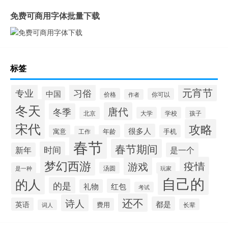
免费可商用字体批量下载
标签
元宵节
专业
习俗
中国
价格
你可以
作者
冬天
唐代
冬季
北京
大学
学校
孩子
宋代
攻略
很多人
寓意
手机
年龄
工作
春节
春节期间
时间
新年
是一个
梦幻西游
疫情
游戏
汤圆
是一种
玩家
自己的
的人
的是
红包
礼物
考试
还不
诗人
都是
英语
费用
长辈
词人