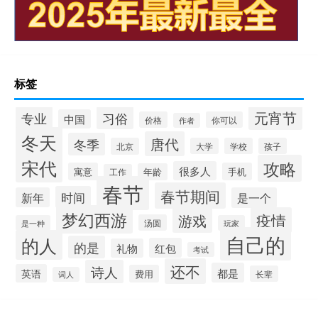
标签
元宵节
专业
习俗
中国
价格
你可以
作者
冬天
唐代
冬季
北京
大学
学校
孩子
宋代
攻略
很多人
寓意
手机
年龄
工作
春节
春节期间
时间
新年
是一个
梦幻西游
疫情
游戏
汤圆
是一种
玩家
自己的
的人
的是
红包
礼物
考试
还不
诗人
都是
英语
费用
长辈
词人