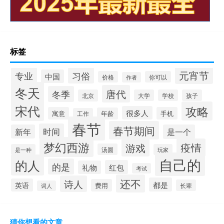
标签
元宵节
专业
习俗
中国
价格
你可以
作者
冬天
唐代
冬季
北京
大学
学校
孩子
宋代
攻略
很多人
寓意
手机
年龄
工作
春节
春节期间
时间
新年
是一个
梦幻西游
疫情
游戏
汤圆
是一种
玩家
自己的
的人
的是
红包
礼物
考试
还不
诗人
都是
英语
费用
长辈
词人
猜你想看的文章