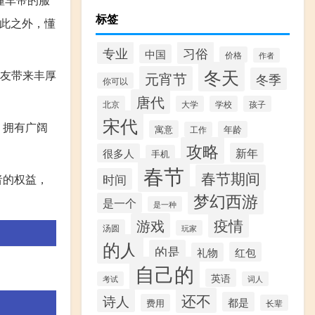
标签
除此之外，懂
专业
习俗
中国
价格
作者
冬天
车友带来丰厚
元宵节
冬季
你可以
唐代
北京
大学
学校
孩子
宋代
，拥有广阔
寓意
年龄
工作
攻略
新年
很多人
手机
春节
春节期间
时间
者的权益，
梦幻西游
是一个
是一种
疫情
游戏
汤圆
玩家
的人
的是
红包
礼物
自己的
英语
考试
词人
还不
诗人
都是
费用
长辈