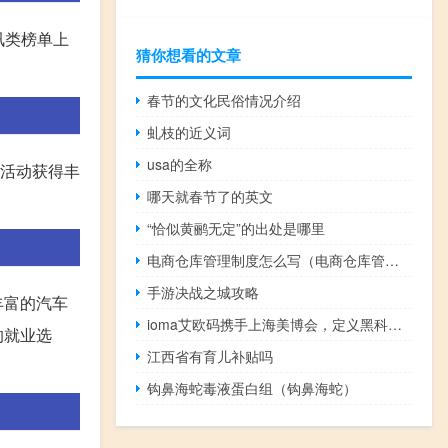
讯类榜单上
猜你想看的文章
春节的文化民俗情况介绍
虬枝的近义词
usa的全称
与活动获得丰
哪天就春节了的英文
“恰似黄鹂无定”的出处是哪里
电商仓库管理制度怎么写（电商仓库管理制度及流程）
手游决战之城攻略
丰富的汽车
ioma艾欧码携手上海美博会，定义黑科技美学公式
的就业选
江西省有育儿补贴吗
钩鼻海蛇毒液蛋白组（钩鼻海蛇）