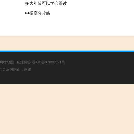
多大年龄可以学会跟读
中招高分攻略
网站地图
|
疑难解答
浙ICP备07030321号
，我们会及时纠正，谢谢