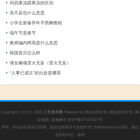
蒟蒻果冻跟果冻的区别
吾不及也什么意思
小学生新春拜年手势舞教程
端午节是春节
教师编内聘用是什么意思
韩国首尔怎么样
倩女幽魂雷火无妄（雷火无妄）
“人事已成古”的出处是哪里
Copyright © 2012 - 2026
工艺美术网
Powered by
网站分类目录
|
精选推荐文章
|
网
站地图
|
疑难解答
浙ICP备07030321号
声明：本站内容来自互联网，如信息有错误可发邮件到f_fb#foxmail.com说明，我们
会及时纠正，谢谢