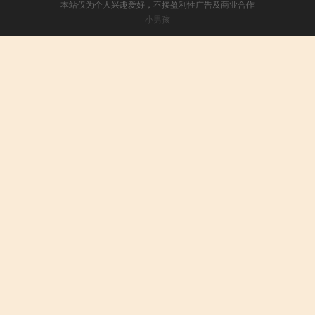
本站仅为个人兴趣爱好，不接盈利性广告及商业合作
小男孩