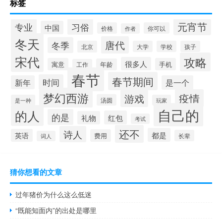
标签
元宵节
专业
习俗
中国
价格
你可以
作者
冬天
唐代
冬季
北京
大学
学校
孩子
宋代
攻略
很多人
寓意
手机
年龄
工作
春节
春节期间
时间
新年
是一个
梦幻西游
疫情
游戏
汤圆
是一种
玩家
自己的
的人
的是
红包
礼物
考试
还不
诗人
都是
英语
费用
长辈
词人
猜你想看的文章
过年猪价为什么这么低迷
“既能知面内”的出处是哪里