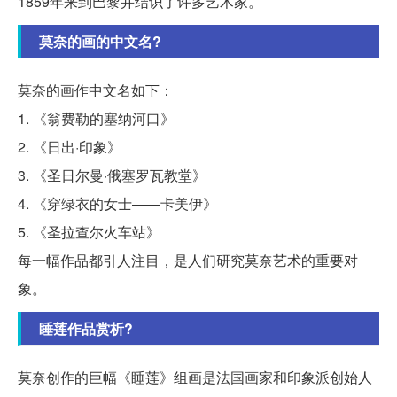
1859年来到巴黎并结识了许多艺术家。
莫奈的画的中文名?
莫奈的画作中文名如下：
1. 《翁费勒的塞纳河口》
2. 《日出·印象》
3. 《圣日尔曼·俄塞罗瓦教堂》
4. 《穿绿衣的女士——卡美伊》
5. 《圣拉查尔火车站》
每一幅作品都引人注目，是人们研究莫奈艺术的重要对
象。
睡莲作品赏析?
莫奈创作的巨幅《睡莲》组画是法国画家和印象派创始人