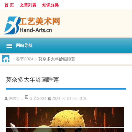
首 页
文章列表
知识分类
网站导航
>
春节2024
>
莫奈多大年龄画睡莲
莫奈多大年龄画睡莲
春节2024
网友:
lnd
2024-02-04 09:18:26