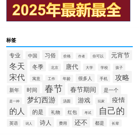
标签
元宵节
专业
习俗
中国
价格
你可以
作者
冬天
唐代
冬季
北京
大学
学校
孩子
宋代
攻略
很多人
寓意
手机
年龄
工作
春节
春节期间
时间
新年
是一个
梦幻西游
疫情
游戏
汤圆
是一种
玩家
自己的
的人
的是
红包
礼物
考试
还不
诗人
都是
英语
费用
长辈
词人