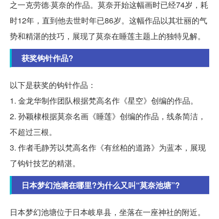
之一克劳德·莫奈的作品。莫奈开始这幅画时已经74岁，耗
时12年，直到他去世时年已86岁。这幅作品以其壮丽的气
势和精湛的技巧，展现了莫奈在睡莲主题上的独特见解。
获奖钩针作品?
以下是获奖的钩针作品：
1. 金龙华制作团队根据梵高名作《星空》创编的作品。
2. 孙颖棣根据莫奈名画《睡莲》创编的作品，线条简洁，
不超过三根。
3. 作者毛静芳以梵高名作《有丝柏的道路》为蓝本，展现
了钩针技艺的精湛。
日本梦幻池塘在哪里?为什么又叫“莫奈池塘”?
日本梦幻池塘位于日本岐阜县，坐落在一座神社的附近。