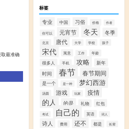
标签
专业
习俗
中国
价格
作者
冬天
元宵节
冬季
你可以
唐代
北京
大学
学校
孩子
宋代
寓意
年龄
工作
获取最准确
攻略
新年
很多人
手机
春节
春节期间
时间
梦幻西游
是一个
是一种
疫情
游戏
汤圆
玩家
的人
的是
红包
礼物
自己的
英语
考试
词人
还不
诗人
都是
费用
长辈