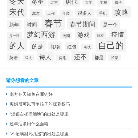
冬天
唐代
冬季
北京
大学
学校
孩子
宋代
攻略
很多人
寓意
手机
年龄
工作
春节
春节期间
时间
新年
是一个
梦幻西游
疫情
游戏
汤圆
是一种
玩家
自己的
的人
的是
红包
礼物
考试
还不
诗人
都是
英语
费用
长辈
词人
猜你想看的文章
南方冬天鲫鱼在哪钓好
离婚后可以再争孩子的抚养权吗
“烟锁白杨渔浦晚”的出处是哪里
过年油条用什么面粉
“不记满斟凡几巡”的出处是哪里