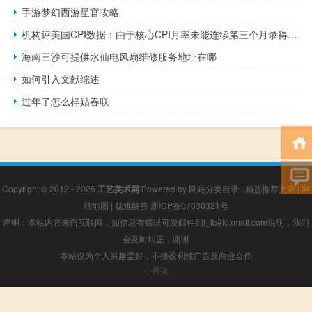
手游梦幻西游星官攻略
机构评美国CPI数据：由于核心CPI月率未能连续第三个月录得0.2%反而涨至0.3%这对美联储来说无疑是令人失望的这说明美联储今年晚些时候仍有可能再次加息
海南三沙可提供水仙电风扇维修服务地址在哪
如何引入文献综述
过年了怎么样贴春联
Copyright © 2012 - 2026
工艺美术网
Powered by
网站分类目录
|
精选推荐文章
|
网
站地图
|
疑难解答
浙ICP备07030321号
声明：本站内容来自互联网，如信息有错误可发邮件到f_fb#foxmail.com说明，我们
会及时纠正，谢谢
本站仅为个人兴趣爱好，不接盈利性广告及商业合作
小男孩