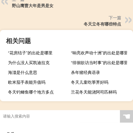
野山鹰曹大年是男是女
下一篇
冬天立冬有哪些特点
相关问题
“花房结子”的出处是哪里
“响亮欢声动十洲”的出处是哪里
为什么没人买凯迪拉克
“徘徊欲访当时事”的出处是哪里
海澨是什么意思
杀年猪经典语录
欧米茄手表能升值吗
冬天儿童吃荸荠好吗
冬天钓鲫鱼哪个地方多点
兰花冬天能浇阿司匹林吗
☚