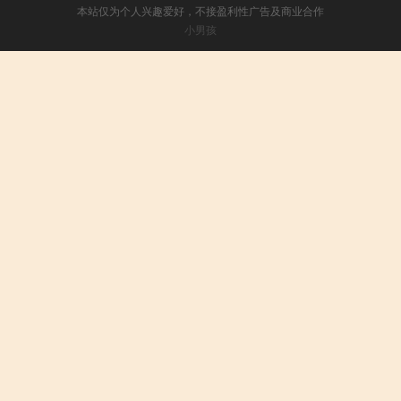
本站仅为个人兴趣爱好，不接盈利性广告及商业合作
小男孩