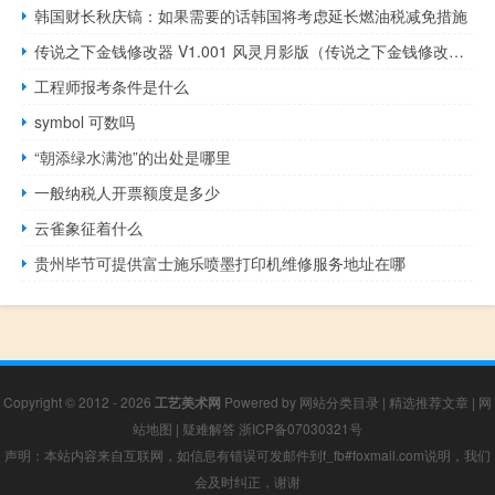
韩国财长秋庆镐：如果需要的话韩国将考虑延长燃油税减免措施
传说之下金钱修改器 V1.001 风灵月影版（传说之下金钱修改器 V1.001 风灵月影版功能简介）
工程师报考条件是什么
symbol 可数吗
“朝添绿水满池”的出处是哪里
一般纳税人开票额度是多少
云雀象征着什么
贵州毕节可提供富士施乐喷墨打印机维修服务地址在哪
Copyright © 2012 - 2026
工艺美术网
Powered by
网站分类目录
|
精选推荐文章
|
网
站地图
|
疑难解答
浙ICP备07030321号
声明：本站内容来自互联网，如信息有错误可发邮件到f_fb#foxmail.com说明，我们
会及时纠正，谢谢