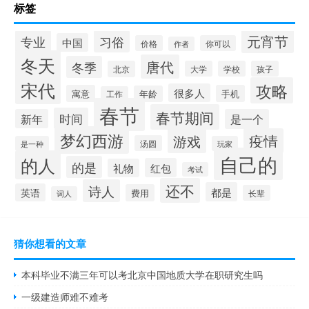
标签
元宵节
专业
习俗
中国
价格
你可以
作者
冬天
唐代
冬季
北京
大学
学校
孩子
宋代
攻略
很多人
寓意
手机
年龄
工作
春节
春节期间
时间
新年
是一个
梦幻西游
疫情
游戏
汤圆
是一种
玩家
自己的
的人
的是
红包
礼物
考试
还不
诗人
都是
英语
费用
长辈
词人
猜你想看的文章
本科毕业不满三年可以考北京中国地质大学在职研究生吗
一级建造师难不难考