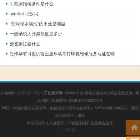
工程师报考条件是什么
symbol 可数吗
“朝添绿水满池”的出处是哪里
一般纳税人开票额度是多少
云雀象征着什么
贵州毕节可提供富士施乐喷墨打印机维修服务地址在哪
Copyright © 2012 - 2026
工艺美术网
Powered by
网站分类目录
|
精选推荐文章
|
网
站地图
|
疑难解答
浙ICP备07030321号
声明：本站内容来自互联网，如信息有错误可发邮件到f_fb#foxmail.com说明，我们
会及时纠正，谢谢
本站仅为个人兴趣爱好，不接盈利性广告及商业合作
小男孩