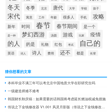
冬天
唐代
冬季
北京
大学
学校
孩子
宋代
攻略
很多人
寓意
手机
年龄
工作
春节
春节期间
时间
新年
是一个
梦幻西游
疫情
游戏
汤圆
是一种
玩家
自己的
的人
的是
红包
礼物
考试
还不
诗人
都是
英语
费用
长辈
词人
猜你想看的文章
本科毕业不满三年可以考北京中国地质大学在职研究生吗
一级建造师难不难考
韩国财长秋庆镐：如果需要的话韩国将考虑延长燃油税减免措施
传说之下金钱修改器 V1.001 风灵月影版（传说之下金钱修改器 V1.001 风灵月影版功能简介）