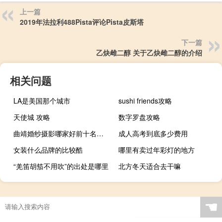
上一篇
2019年法拉利488Pista评论Pista皮斯塔
下一篇
乙炔雌二醇 关于乙炔雌二醇的介绍
相关问题
LA是美国那个城市
sushi friends攻略
天使城 攻略
数字罗盘攻略
曲靖婚纱摄影哪家好前十名排行榜 婚纱摄影排行榜前十名
成人高考到底多少费用
女装什么品牌的比较酷
哪里有卖过年彩灯的地方
“羌笛胡笳不用吹”的出处是哪里
北方冬天适合去干嘛
☚