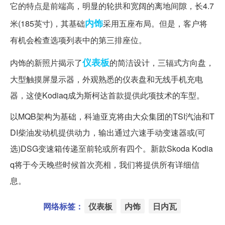
它的特点是前端高，明显的轮拱和宽阔的离地间隙，长4.7
内饰
米(185英寸)，其基础
采用五座布局。但是，客户将
有机会检查选项列表中的第三排座位。
仪表板
内饰的新照片揭示了
的简洁设计，三辐式方向盘，
大型触摸屏显示器，外观熟悉的仪表盘和无线手机充电
器，这使Kodiaq成为斯柯达首款提供此项技术的车型。
以MQB架构为基础，科迪亚克将由大众集团的TSI汽油和T
DI柴油发动机提供动力，输出通过六速手动变速器或(可
选)DSG变速箱传递至前轮或所有四个。新款Skoda Kodia
q将于今天晚些时候首次亮相，我们将提供所有详细信
息。
网络标签：
仪表板
内饰
日内瓦