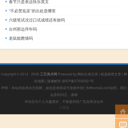
春节只是表达快乐英文
“不必焚尪巫”的出处是哪里
六级笔试没过口试成绩还有效吗
台州那边拜年吗
老鼠能爬墙吗
Copyright © 2012 - 2026
工艺美术网
Powered by
网站分类目录
|
精选推荐文章
|
网
站地图
|
疑难解答
浙ICP备07030321号
声明：本站内容来自互联网，如信息有错误可发邮件到f_fb#foxmail.com说明，我们
会及时纠正，谢谢
本站仅为个人兴趣爱好，不接盈利性广告及商业合作
小男孩