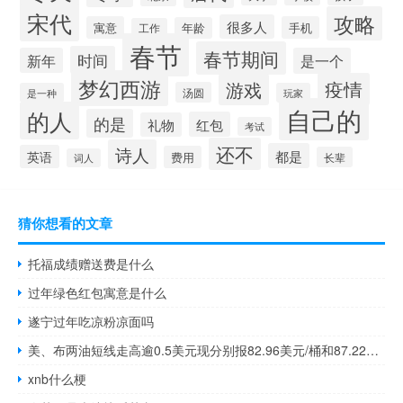
宋代
攻略
很多人
寓意
手机
年龄
工作
春节
春节期间
时间
新年
是一个
梦幻西游
疫情
游戏
汤圆
是一种
玩家
自己的
的人
的是
红包
礼物
考试
还不
诗人
都是
英语
费用
长辈
词人
猜你想看的文章
托福成绩赠送费是什么
过年绿色红包寓意是什么
遂宁过年吃凉粉凉面吗
美、布两油短线走高逾0.5美元现分别报82.96美元/桶和87.22美元/桶
xnb什么梗