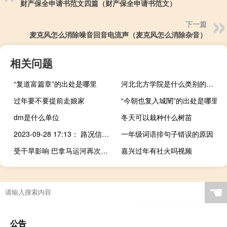
财产保全申请书范文四篇（财产保全申请书范文）
下一篇
麦克风怎么消除噪音回音电流声（麦克风怎么消除杂音）
相关问题
“复道富篇章”的出处是哪里
河北北方学院是什么类别的学校
过年要不要提前走娘家
“今朝也复入城闉”的出处是哪里
dm是什么单位
冬天可以栽种什么树苗
2023-09-28 17:13： 路况信息：2023年9月28日16时52分，沪昆高速潭邵段双峰收费站附近以东K1159处西往东因多车追尾造成交通阻断，目前事故正在处理当中，交通恢复正常时间待定。 ​​​
一年级词语排句子错误的原因
受干旱影响 巴拿马运河再次减少单日通行船只数量上限
嘉兴过年有社火吗视频
☚
公告