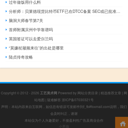
过年做饭用什么料
分析师：贝莱德现货比特币ETF已在DTCC备案 SEC或已批准该ETF
脑洞大师春节第7关
首师附属滨州中学靠谱吗
英国签证可以去爱尔兰吗
“莫嫌杖屦频来往”的出处是哪里
陆贞传奇攻略
Copyright © 2012 - 2026
工艺美术网
Powered by
网站分类目录
|
精选推荐文章
|
网
站地图
|
疑难解答
浙ICP备07030321号
声明：本站内容来自互联网，如信息有错误可发邮件到f_fb#foxmail.com说明，我们
会及时纠正，谢谢
本站仅为个人兴趣爱好，不接盈利性广告及商业合作
小男孩