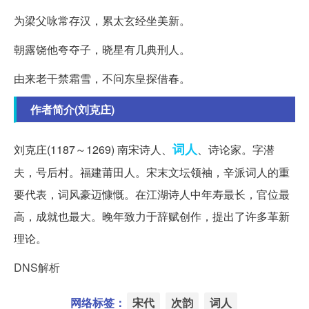
为梁父咏常存汉，累太玄经坐美新。
朝露饶他夸夺子，晓星有几典刑人。
由来老干禁霜雪，不问东皇探借春。
作者简介(刘克庄)
词人
刘克庄(1187～1269) 南宋诗人、
、诗论家。字潜
夫，号后村。福建莆田人。宋末文坛领袖，辛派词人的重
要代表，词风豪迈慷慨。在江湖诗人中年寿最长，官位最
高，成就也最大。晚年致力于辞赋创作，提出了许多革新
理论。
DNS解析
网络标签：
宋代
次韵
词人