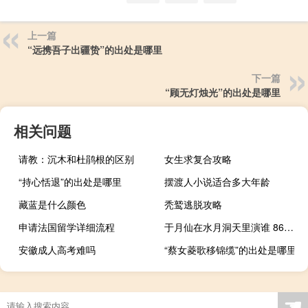
上一篇
“远携吾子出疆贽”的出处是哪里
下一篇
“顾无灯烛光”的出处是哪里
相关问题
请教：沉木和杜鹃根的区别
女生求复合攻略
“持心恬退”的出处是哪里
摆渡人小说适合多大年龄
藏蓝是什么颜色
秃鹫逃脱攻略
申请法国留学详细流程
于月仙在水月洞天里演谁 86版西游记于月仙演谁
安徽成人高考难吗
“蔡女菱歌移锦缆”的出处是哪里
☚