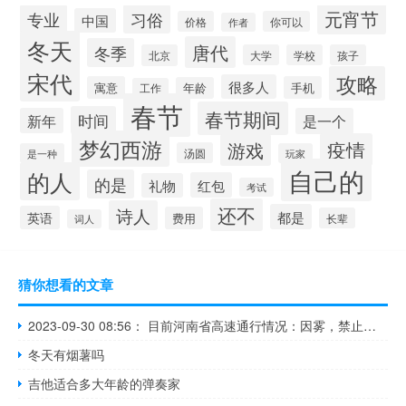
元宵节
专业
习俗
中国
价格
你可以
作者
冬天
唐代
冬季
北京
大学
学校
孩子
宋代
攻略
很多人
寓意
手机
年龄
工作
春节
春节期间
时间
新年
是一个
梦幻西游
疫情
游戏
汤圆
是一种
玩家
自己的
的人
的是
红包
礼物
考试
还不
诗人
都是
英语
费用
长辈
词人
猜你想看的文章
2023-09-30 08:56： 目前河南省高速通行情况：因雾，禁止所有车辆上站的路段：台辉高速：台前站-高码头站德上高速：范县东站濮卫高速：新习站-文留站阳新高速：濮阳东站-白堽站 商登高速：睢县西站-商丘机场站郑民高速：白云寺站 ​​​
冬天有烟薯吗
吉他适合多大年龄的弹奏家