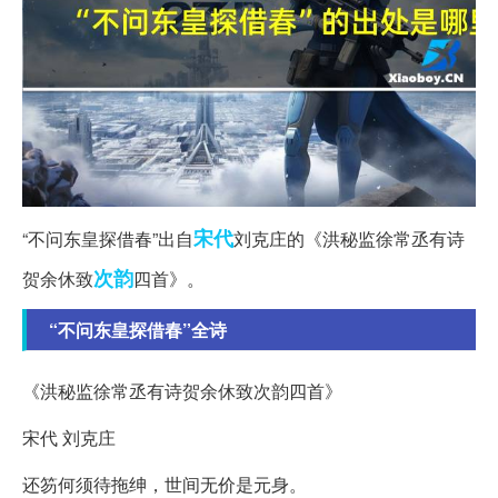
宋代
“不问东皇探借春”出自
刘克庄的《洪秘监徐常丞有诗
次韵
贺余休致
四首》。
“不问东皇探借春”全诗
《洪秘监徐常丞有诗贺余休致次韵四首》
宋代 刘克庄
还笏何须待拖绅，世间无价是元身。