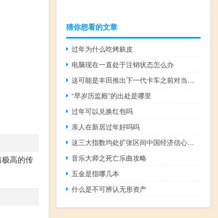
猜你想看的文章
过年为什么吃烤麸皮
电脑现在一直处于注销状态怎么办
这可能是丰田推出下一代卡车之前对当前苔原的最后一次测试
“早岁历监殿”的出处是哪里
过年可以兑换红包吗
亲人在新居过年好吗吗
这三大指数均处扩张区间中国经济信心更稳了 | 新京报专栏 到底什么情况嘞
音乐大师之死亡乐曲攻略
着极高的传
五金是指哪几本
什么是不可辨认无形资产