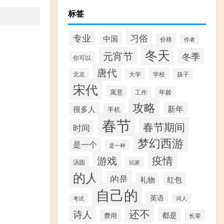
标签
专业
习俗
中国
价格
作者
冬天
元宵节
冬季
你可以
唐代
北京
大学
学校
孩子
宋代
寓意
年龄
工作
攻略
新年
很多人
手机
春节
春节期间
时间
梦幻西游
是一个
是一种
疫情
游戏
汤圆
玩家
的人
的是
红包
礼物
。
自己的
英语
考试
词人
还不
诗人
都是
费用
长辈