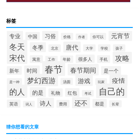
标签
元宵节
专业
习俗
中国
价格
你可以
作者
冬天
唐代
冬季
北京
大学
学校
孩子
宋代
攻略
很多人
寓意
手机
年龄
工作
春节
春节期间
时间
新年
是一个
梦幻西游
疫情
游戏
汤圆
是一种
玩家
自己的
的人
的是
红包
礼物
考试
还不
诗人
都是
英语
费用
长辈
词人
猜你想看的文章