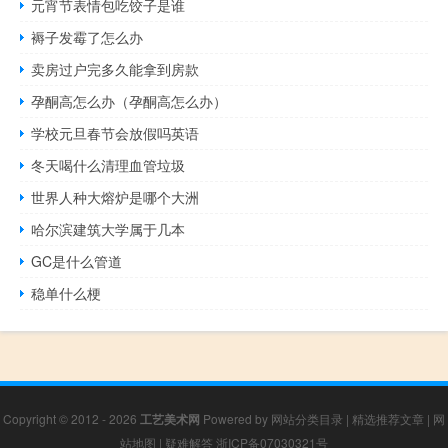
元宵节表情包吃饺子是谁
褥子发霉了怎么办
卖房过户完多久能拿到房款
孕酮高怎么办（孕酮高怎么办）
学校元旦春节会放假吗英语
冬天喝什么清理血管垃圾
世界人种大熔炉是哪个大洲
哈尔滨建筑大学属于几本
GC是什么管道
稳单什么梗
Copyright © 2012 - 2026
工艺美术网
Powered by
网站分类目录
|
精选推荐文章
|
网
站地图
|
疑难解答
浙ICP备07030321号