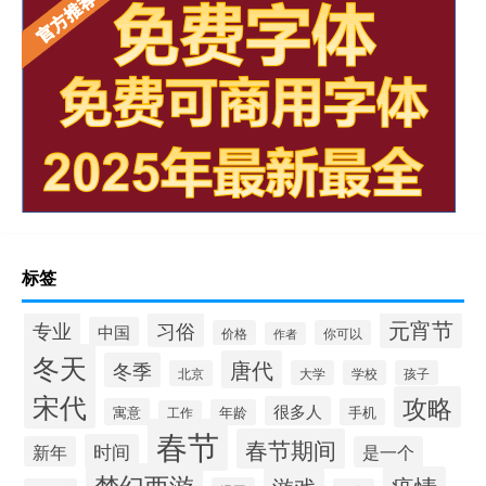
标签
元宵节
专业
习俗
中国
价格
你可以
作者
冬天
唐代
冬季
北京
大学
学校
孩子
宋代
攻略
很多人
寓意
手机
年龄
工作
春节
春节期间
时间
新年
是一个
梦幻西游