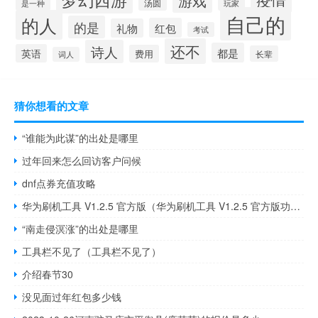
疫情
游戏
汤圆
是一种
玩家
自己的
的人
的是
红包
礼物
考试
还不
诗人
都是
英语
费用
长辈
词人
猜你想看的文章
“谁能为此谋”的出处是哪里
过年回来怎么回访客户问候
dnf点券充值攻略
华为刷机工具 V1.2.5 官方版（华为刷机工具 V1.2.5 官方版功能简介）
“南走侵溟涨”的出处是哪里
工具栏不见了（工具栏不见了）
介绍春节30
没见面过年红包多少钱