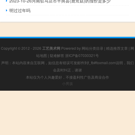
2023-10-26河南驻马店市平舆县(鹿茸菇)的报价是多少
明过过年吗
Copyright © 2012 - 2026
工艺美术网
Powered by
网站分类目录
|
精选推荐文章
|
网
站地图
|
疑难解答
浙ICP备07030321号
声明：本站内容来自互联网，如信息有错误可发邮件到f_fb#foxmail.com说明，我们
会及时纠正，谢谢
本站仅为个人兴趣爱好，不接盈利性广告及商业合作
小男孩