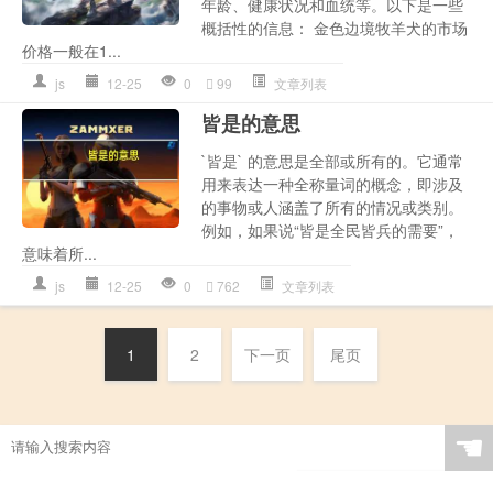
年龄、健康状况和血统等。以下是一些
概括性的信息： 金色边境牧羊犬的市场
价格一般在1...
js
12-25
0
99
文章列表
皆是的意思
`皆是` 的意思是全部或所有的。它通常
用来表达一种全称量词的概念，即涉及
的事物或人涵盖了所有的情况或类别。
例如，如果说“皆是全民皆兵的需要”，
意味着所...
js
12-25
0
762
文章列表
1
2
下一页
尾页
☚