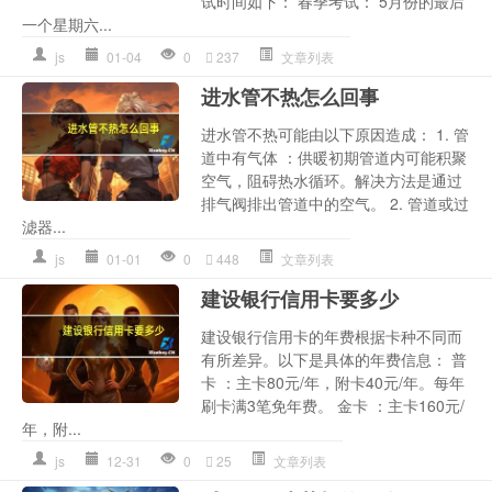
试时间如下： 春季考试： 5月份的最后
一个星期六...
js
01-04
0
237
文章列表
进水管不热怎么回事
进水管不热可能由以下原因造成： 1. 管
道中有气体 ：供暖初期管道内可能积聚
空气，阻碍热水循环。解决方法是通过
排气阀排出管道中的空气。 2. 管道或过
滤器...
js
01-01
0
448
文章列表
建设银行信用卡要多少
建设银行信用卡的年费根据卡种不同而
有所差异。以下是具体的年费信息： 普
卡 ：主卡80元/年，附卡40元/年。每年
刷卡满3笔免年费。 金卡 ：主卡160元/
年，附...
js
12-31
0
25
文章列表