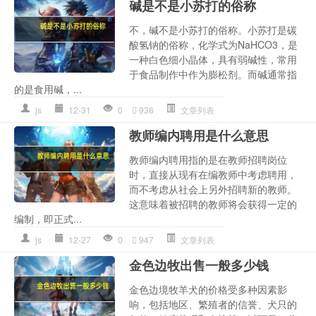
碱是不是小苏打的俗称
不，碱不是小苏打的俗称。小苏打是碳
酸氢钠的俗称，化学式为NaHCO3，是
一种白色细小晶体，具有弱碱性，常用
于食品制作中作为膨松剂。而碱通常指
的是食用碱，...
js
12-31
0
936
文章列表
教师编内聘用是什么意思
教师编内聘用指的是在教师招聘岗位
时，直接从现有在编教师中考虑聘用，
而不考虑从社会上另外招聘新的教师。
这意味着被招聘的教师将会获得一定的
编制，即正式...
js
12-27
0
947
文章列表
金色边牧出售一般多少钱
金色边境牧羊犬的价格受多种因素影
响，包括地区、繁殖者的信誉、犬只的