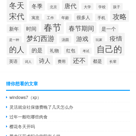
冬天
唐代
冬季
北京
大学
学校
孩子
宋代
攻略
很多人
寓意
手机
年龄
工作
春节
春节期间
时间
新年
是一个
梦幻西游
疫情
游戏
汤圆
是一种
玩家
自己的
的人
的是
红包
礼物
考试
还不
诗人
都是
英语
费用
长辈
词人
猜你想看的文章
windows7（xp）
灵活就业社保缴费晚了几天怎么办
过年一般吃哪些肉食
樱花冬天开吗