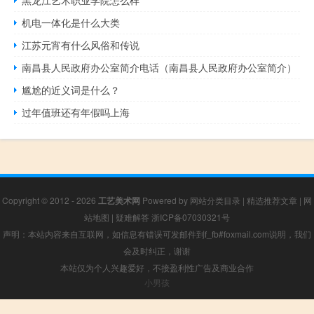
黑龙江艺术职业学院怎么样
机电一体化是什么大类
江苏元宵有什么风俗和传说
南昌县人民政府办公室简介电话（南昌县人民政府办公室简介）
尴尬的近义词是什么？
过年值班还有年假吗上海
Copyright © 2012 - 2026
工艺美术网
Powered by
网站分类目录
|
精选推荐文章
|
网
站地图
|
疑难解答
浙ICP备07030321号
声明：本站内容来自互联网，如信息有错误可发邮件到f_fb#foxmail.com说明，我们
会及时纠正，谢谢
本站仅为个人兴趣爱好，不接盈利性广告及商业合作
小男孩