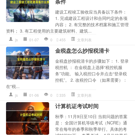
条件
建设工程竣工验收应当具备以下条件：
1. 完成建设工程设计和合同约定的各项
内容； 2. 有完整的技术档案和施工管理
资料； 3. 有工程使用的主要建筑材料、建筑...
js
01-07
0
455
文章列表
金税盘怎么抄报税清卡
金税盘抄报税清卡的步骤如下： 1. 登录
税控机 ： 在金税盘上选择“税控机服
务”功能。 输入税控口令并点击“登录税
控机”。 2. 改税控口令 （如果需要）：
在“税...
js
01-06
0
335
文章列表
计算机证考试时间
秋季：11月9日至10日 当前问题的答案
是： 全国计算机等级考试（NCRE）通
常在每年的春季和秋季举行。具体的考