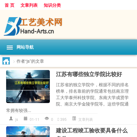
首 页
文章列表
知识分类
网站导航
>
作者“js”的文章
江苏有哪些独立学院比较好
江苏省的独立学院中，根据不同的排名
榜单，排名靠前的学院通常包括南京理
工大学泰州科技学院、东南大学成贤学
院、南京大学金陵学院等。这些学院通
常拥有较强...
js
01-11
0
395
文章列表
建设工程竣工验收要具备什么